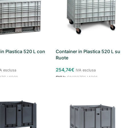
in Plastica 520 L con
Container in Plastica 520 L su
Ruote
254,74
€
VA esclusa
IVA esclusa
07SJ4001
SKU:
CN1107R1J4001