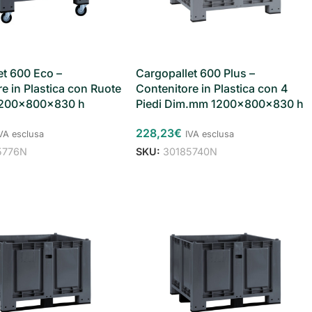
et 600 Eco –
Cargopallet 600 Plus –
e in Plastica con Ruote
Contenitore in Plastica con 4
200x800x830 h
Piedi Dim.mm 1200x800x830 h
228,23
€
VA esclusa
IVA esclusa
5776N
SKU:
30185740N