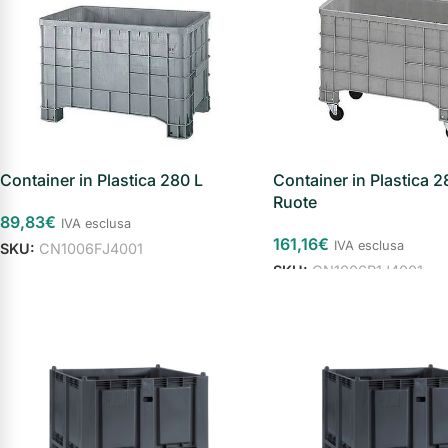
Armadi di
sicurezza
Forze
Armadi
armate
sicurezza
Industria
Chimica
Container in Plastica 280 L
Container in Plastica 2
Ruote
89,83
€
IVA esclusa
161,16
€
IVA esclusa
SKU:
CN1006FJ4001
SKU:
CN1006R1J4001