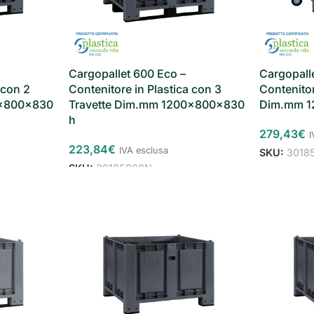
Cargopallet 600 Eco –
Cargopall
 con 2
Contenitore in Plastica con 3
Contenitor
0x800x830
Travette Dim.mm 1200x800x830
Dim.mm 1
h
279,43
€
I
223,84
€
IVA esclusa
SKU:
3018
SKU:
30185808N