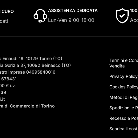
ASSISTENZA DEDICATA
10
ICURO
Lun-Ven 9:00-18:00
Acq
cati
 Einaudi 18, 10129 Torino (TO)
Termini e Cond
a Gorizia 37, 10092 Beinasco (TO)
Vendita
egistro imprese 04995840016
Privacy Policy
– 678431
0 € i.v.
Cookies Polic
939
Metodi di Pa
.it
era di Commercio di Torino
Spedizioni e Ri
Recesso e Pos
Scarica il nos