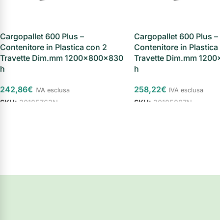
Cargopallet 600 Plus –
Cargopallet 600 Plus –
Contenitore in Plastica con 2
Contenitore in Plastica
Travette Dim.mm 1200x800x830
Travette Dim.mm 120
h
h
242,86
€
258,22
€
IVA esclusa
IVA esclusa
SKU:
30185763N
SKU:
30185807N