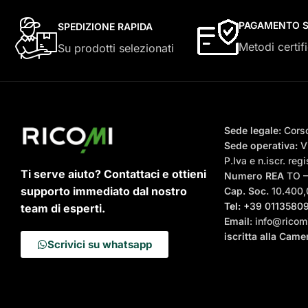
PAGAMENTO S
SPEDIZIONE RAPIDA
Metodi certifi
Su prodotti selezionati
Sede legale:
Corso
Sede operativa:
Vi
P.Iva e n.iscr. r
Ti serve aiuto? Contattaci e ottieni
Numero REA
TO 
supporto immediato dal nostro
Cap. Soc.
10.400,0
Tel:
+39 0113580
team di esperti.
Email
: info@ricomi
iscritta alla Cam
Scrivici su whatsapp