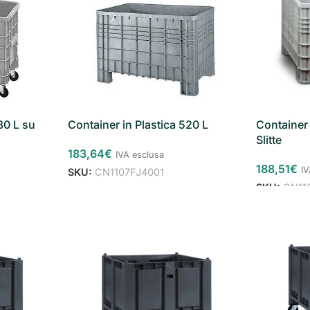
80 L su
Container in Plastica 520 L
Container 
Slitte
183,64
€
IVA esclusa
188,51
€
I
SKU:
CN1107FJ4001
SKU:
CN11