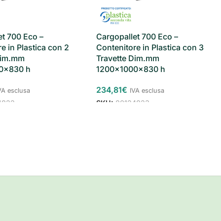
Cargopallet 700 Eco –
et 700 Eco –
Contenitore in Plastica con 3
e in Plastica con 2
Travette Dim.mm
Dim.mm
1200x1000x830 h
0x830 h
234,81
€
IVA esclusa
VA esclusa
SKU:
80124823
4822