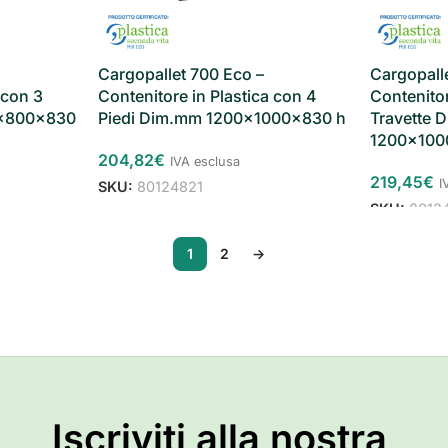
Cargopallet 700 Eco –
Cargopall
 con 3
Contenitore in Plastica con 4
Contenitor
0x800x830
Piedi Dim.mm 1200x1000x830 h
Travette 
1200x100
204,82
€
IVA esclusa
219,45
€
I
SKU:
80124821
SKU:
8012
1
2
→
Iscriviti alla nostra