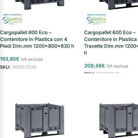
Cargopallet 600 Eco –
Cargopallet 600 Eco –
Contenitore in Plastica con 4
Contenitore in Plastica
Piedi Dim.mm 1200x800x830 h
Travette Dim.mm 120
h
193,85
€
IVA esclusa
208,48
€
IVA esclusa
SKU:
30185753N
SKU:
30185764N