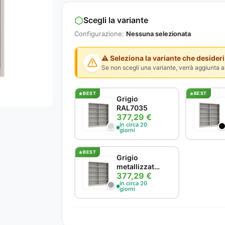
Scegli la variante
Configurazione:
Nessuna selezionata
⚠️ Seleziona la variante che desideri
Se non scegli una variante, verrà aggiunta al
BEST
BEST
Grigio
RAL7035
377,29 €
In circa 20
giorni
BEST
Grigio
metallizzato
377,29 €
RAL9006
In circa 20
giorni