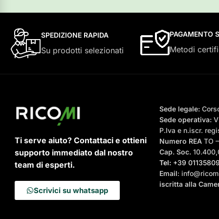
PAGAMENTO S
SPEDIZIONE RAPIDA
Metodi certifi
Su prodotti selezionati
Sede legale:
Corso
Sede operativa:
Vi
P.Iva e n.iscr. r
Ti serve aiuto? Contattaci e ottieni
Numero REA
TO 
supporto immediato dal nostro
Cap. Soc.
10.400,0
Tel:
+39 0113580
team di esperti.
Email
: info@ricomi
iscritta alla Cam
Scrivici su whatsapp