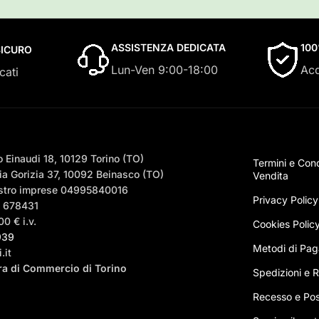
ASSISTENZA DEDICATA
10
ICURO
Lun-Ven 9:00-18:00
Acq
cati
 Einaudi 18, 10129 Torino (TO)
Termini e Cond
a Gorizia 37, 10092 Beinasco (TO)
Vendita
egistro imprese 04995840016
Privacy Policy
– 678431
0 € i.v.
Cookies Polic
939
Metodi di Pa
.it
era di Commercio di Torino
Spedizioni e Ri
Recesso e Pos