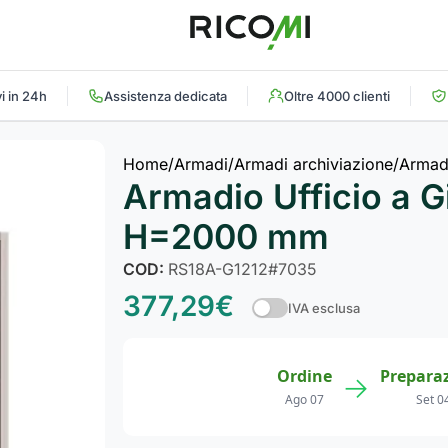
i in 24h
Assistenza dedicata
Oltre 4000 clienti
Home
Armadi
Armadi archiviazione
Armad
Armadio Ufficio a 
H=2000 mm
COD:
RS18A-G1212#7035
377,29
€
IVA esclusa
Ordine
Prepara
→
Ago 07
Set 0