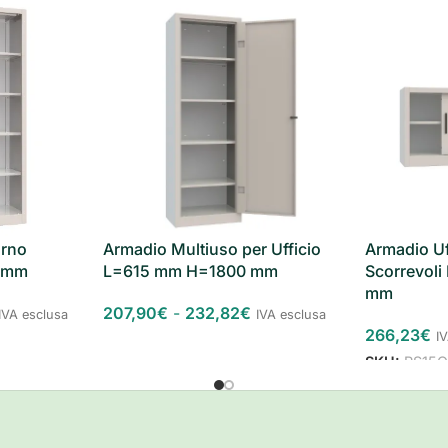
ESAURITO
orno
Armadio Multiuso per Ufficio
Armadio Uf
 mm
L=615 mm H=1800 mm
Scorrevol
mm
207,90
€
-
232,82
€
IVA esclusa
IVA esclusa
266,23
€
I
SKU:
RS15O