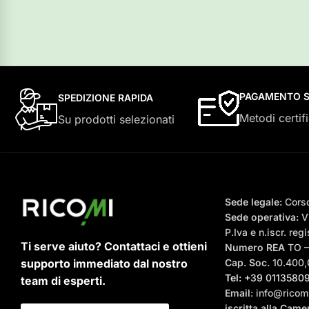
PAGAMENTO S
SPEDIZIONE RAPIDA
Metodi certifi
Su prodotti selezionati
Sede legale:
Corso
Sede operativa:
Vi
P.Iva e n.iscr. r
Ti serve aiuto? Contattaci e ottieni
Numero REA
TO 
supporto immediato dal nostro
Cap. Soc.
10.400,0
Tel:
+39 0113580
team di esperti.
Email
: info@ricomi
iscritta alla Cam