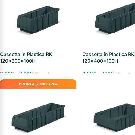
Armadi di
sicurezza
Forze
Armadi
armate
sicurezza
Industria
Chimica
Cassetta in Plastica RK
Cassetta in Plastica RK
120x300x100H
120x400x100H
3,86
€
-
6,82
€
4,32
€
-
9,13
€
IVA esclusa
IVA esclus
PRONTA CONSEGNA