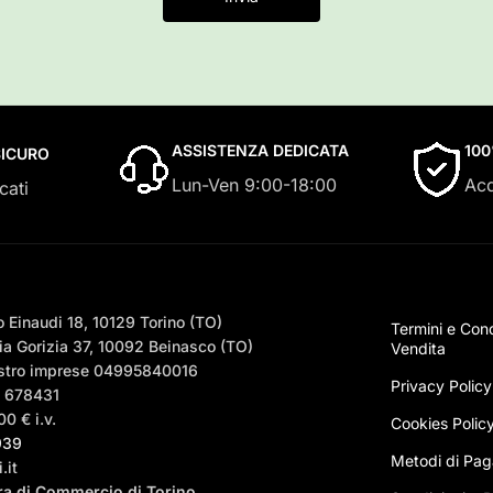
ASSISTENZA DEDICATA
10
ICURO
Lun-Ven 9:00-18:00
Acq
cati
 Einaudi 18, 10129 Torino (TO)
Termini e Cond
a Gorizia 37, 10092 Beinasco (TO)
Vendita
egistro imprese 04995840016
Privacy Policy
– 678431
0 € i.v.
Cookies Polic
939
Metodi di Pa
.it
era di Commercio di Torino