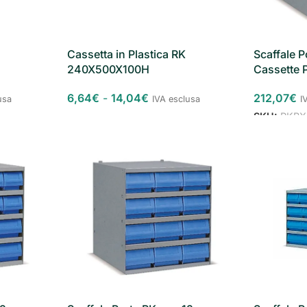
Cassetta in Plastica RK
Scaffale P
240X500X100H
Cassette
6,64
€
-
14,04
€
212,07
€
usa
IVA esclusa
I
SKU:
RKBX