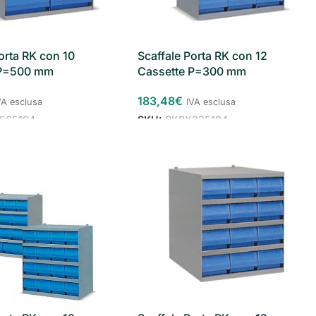
orta RK con 10
Scaffale Porta RK con 12
 P=500 mm
Cassette P=300 mm
183,48
€
VA esclusa
IVA esclusa
565104
SKU:
RKBX325104