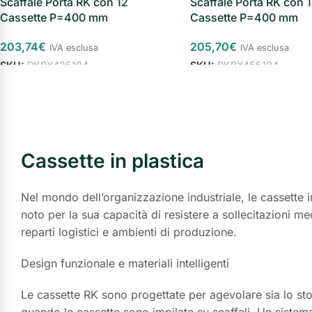
Scaffale Porta RK con 12
Scaffale Porta RK con 
Cassette P=400 mm
Cassette P=400 mm
203,74
€
205,70
€
IVA esclusa
IVA esclusa
SKU:
RKBX425104
SKU:
RKBX455104
Cassette in plastica
Nel mondo dell’organizzazione industriale, le cassette in
noto per la sua capacità di resistere a sollecitazioni m
reparti logistici e ambienti di produzione.
Design funzionale e materiali intelligenti
Le cassette RK sono progettate per agevolare sia lo stoc
quando le cassette sono impilate su scaffali. Un sistem