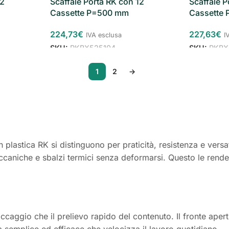
12
Scaffale Porta RK con 12
Scaffale P
Cassette P=500 mm
Cassette
224,73
€
227,63
€
IVA esclusa
I
SKU:
RKBX525104
SKU:
RKBX
1
2
→
 plastica RK si distinguono per praticità, resistenza e versat
eccaniche e sbalzi termici senza deformarsi. Questo le rende 
caggio che il prelievo rapido del contenuto. Il fronte apert
a semplice ed efficace che velocizza il lavoro quotidiano.