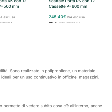
orta RK con 12
Scaffale Porta RK con 12
 P=500 mm
Cassette P=600 mm
245,40
€
VA esclusa
IVA esclusa
575104
SKU:
RKBX615104
ilità. Sono realizzate in polipropilene, un materiale
ideali per un uso continuativo in officine, magazzini,
o permette di vedere subito cosa c’è all’interno, anche