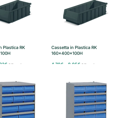
n Plastica RK
Cassetta in Plastica RK
x100H
160x400x100H
,33
€
4,70
€
-
8,05
€
IVA esclusa
IVA esclusa