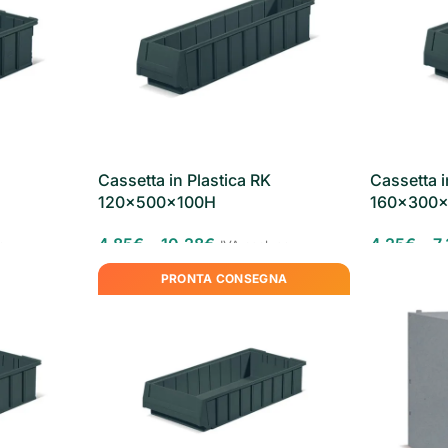
Cassetta in Plastica RK
Cassetta i
120x500x100H
160x300
4,85
€
-
10,28
€
4,25
€
-
7
a
IVA esclusa
PRONTA CONSEGNA