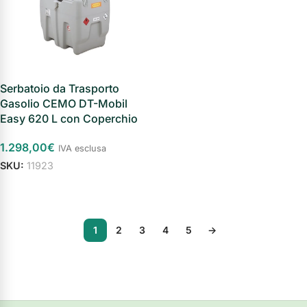
Serbatoio da Trasporto
Gasolio CEMO DT-Mobil
Easy 620 L con Coperchio
1.298,00
€
IVA esclusa
SKU:
11923
Aggiungi al carrello
1
2
3
4
5
→