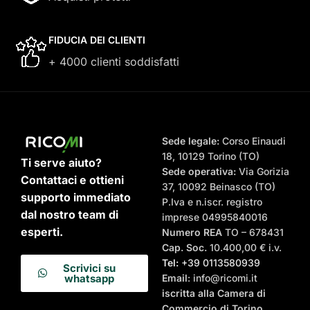
FIDUCIA DEI CLIENTI
+ 4000 clienti soddisfatti
Sede legale:
Corso Einaudi
18, 10129 Torino (TO)
Ti serve aiuto?
Sede operativa:
Via Gorizia
Contattaci e ottieni
37, 10092 Beinasco (TO)
supporto immediato
P.Iva e n.iscr. registro
dal nostro team di
imprese 04995840016
esperti.
Numero REA
TO – 678431
Cap. Soc.
10.400,00 € i.v.
Tel:
+39 0113580939
Scrivici su
Email
: info@ricomi.it
whatsapp
iscritta alla Camera di
Commercio di Torino