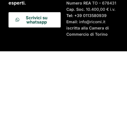
esperti.
Numero REA
TO – 678431
Cap. Soc.
10.400,00 € i.v.
Tel:
+39 0113580939
Scrivici su
Email
: info@ricomi.it
whatsapp
iscritta alla Camera di
Commercio di Torino
Termini e Condizioni di
Metodi di
Vendita
pagamento
Privacy Policy
Cookies Policy
Metodi di Pagamento
Presenti su
Spedizioni e Ritiri
Recesso e Post Vendita
Scarica il nostro catalogo