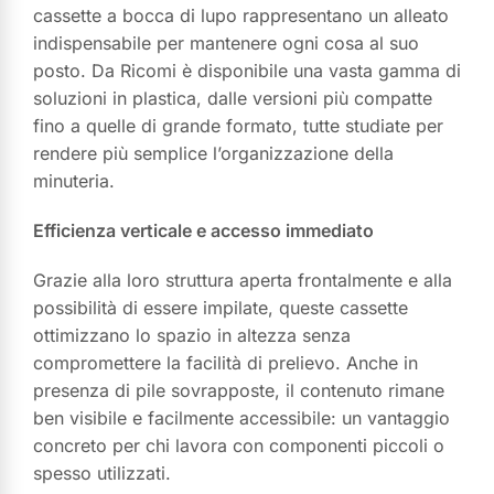
cassette a bocca di lupo rappresentano un alleato
indispensabile per mantenere ogni cosa al suo
posto. Da Ricomi è disponibile una vasta gamma di
soluzioni in plastica, dalle versioni più compatte
fino a quelle di grande formato, tutte studiate per
rendere più semplice l’organizzazione della
minuteria.
Efficienza verticale e accesso immediato
Grazie alla loro struttura aperta frontalmente e alla
possibilità di essere impilate, queste cassette
ottimizzano lo spazio in altezza senza
compromettere la facilità di prelievo. Anche in
presenza di pile sovrapposte, il contenuto rimane
ben visibile e facilmente accessibile: un vantaggio
concreto per chi lavora con componenti piccoli o
spesso utilizzati.