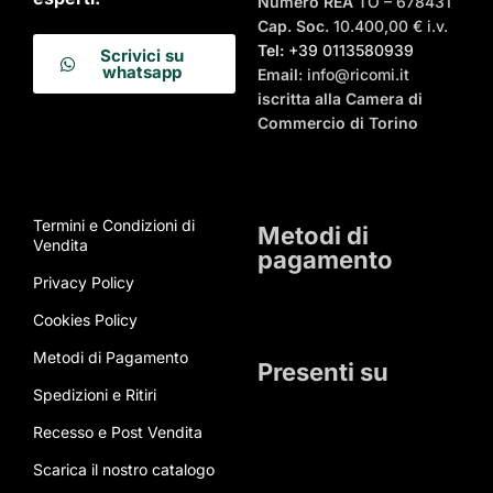
Numero REA
TO – 678431
Cap. Soc.
10.400,00 € i.v.
Tel:
+39 0113580939
Scrivici su
whatsapp
Email
: info@ricomi.it
iscritta alla Camera di
Commercio di Torino
Termini e Condizioni di
Metodi di
Vendita
pagamento
Privacy Policy
Cookies Policy
Metodi di Pagamento
Presenti su
Spedizioni e Ritiri
Recesso e Post Vendita
Scarica il nostro catalogo