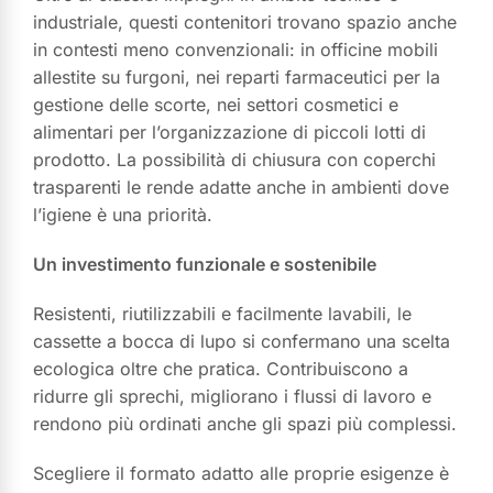
industriale, questi contenitori trovano spazio anche
in contesti meno convenzionali: in officine mobili
allestite su furgoni, nei reparti farmaceutici per la
gestione delle scorte, nei settori cosmetici e
alimentari per l’organizzazione di piccoli lotti di
prodotto. La possibilità di chiusura con coperchi
trasparenti le rende adatte anche in ambienti dove
l’igiene è una priorità.
Un investimento funzionale e sostenibile
Resistenti, riutilizzabili e facilmente lavabili, le
cassette a bocca di lupo si confermano una scelta
ecologica oltre che pratica. Contribuiscono a
ridurre gli sprechi, migliorano i flussi di lavoro e
rendono più ordinati anche gli spazi più complessi.
Scegliere il formato adatto alle proprie esigenze è