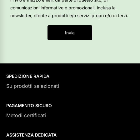
comunicazioni informative e promozionali, inclusa la
newsletter, riferite a prodotti e/o servizi propri e/o di terzi.
Invia
SPEDIZIONE RAPIDA
Su prodotti selezionati
PAGAMENTO SICURO
Metodi certificati
ASSISTENZA DEDICATA