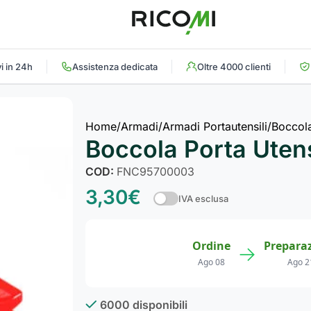
i in 24h
Assistenza dedicata
Oltre 4000 clienti
Home
Armadi
Armadi Portautensili
Boccola
Boccola Porta Utens
COD:
FNC95700003
3,30
€
IVA esclusa
Ordine
Prepara
→
Ago 08
Ago 2
6000 disponibili