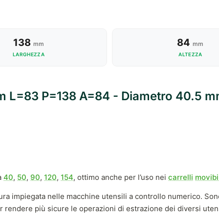
138
84
mm
mm
LARGHEZZA
ALTEZZA
 mm L=83 P=138 A=84 - Diametro 40.5 m
a
40
,
50
,
90
,
120
,
154
, ottimo anche per l’uso nei
carrelli
movibil
ura impiegata nelle macchine utensili a controllo numerico. Sono 
er rendere più sicure le operazioni di estrazione dei diversi utens