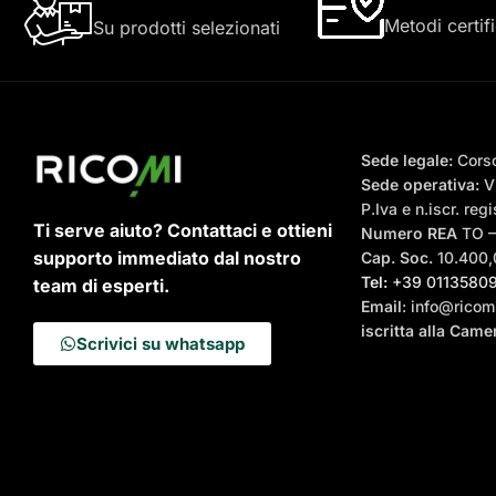
Metodi certifi
Su prodotti selezionati
Sede legale:
Corso
Sede operativa:
Vi
P.Iva e n.iscr. r
Ti serve aiuto? Contattaci e ottieni
Numero REA
TO 
supporto immediato dal nostro
Cap. Soc.
10.400,0
Tel:
+39 0113580
team di esperti.
Email
: info@ricomi
iscritta alla Cam
Scrivici su whatsapp