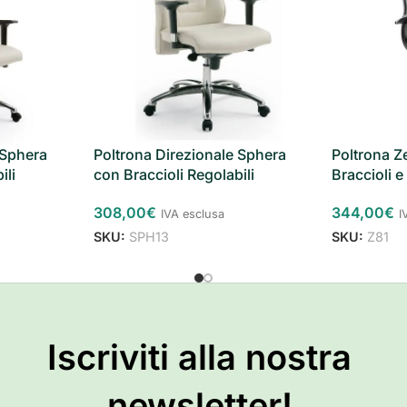
 Sphera
Poltrona Direzionale Sphera
Poltrona Z
ili
con Braccioli Regolabili
Braccioli e
308,00
€
344,00
€
IVA esclusa
I
SKU:
SPH13
SKU:
Z81
Iscriviti alla nostra
newsletter!