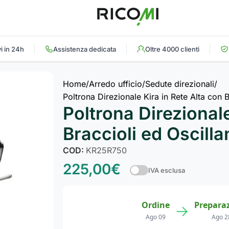
i in 24h
Assistenza dedicata
Oltre 4000 clienti
Home
Arredo ufficio
Sedute direzionali
Poltrona Direzionale Kira in Rete Alta con B
Poltrona Direzionale
Braccioli ed Oscilla
COD:
KR25R750
225,00
€
IVA esclusa
Ordine
Prepara
→
Ago 09
Ago 2