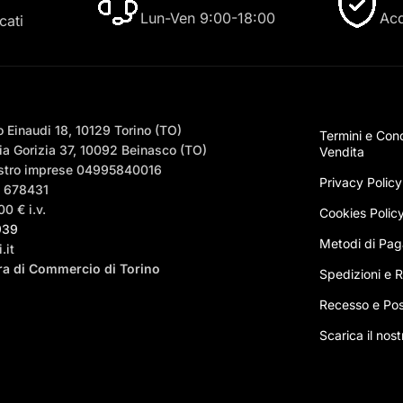
Lun-Ven 9:00-18:00
Acq
cati
 Einaudi 18, 10129 Torino (TO)
Termini e Cond
a Gorizia 37, 10092 Beinasco (TO)
Vendita
egistro imprese 04995840016
Privacy Policy
– 678431
0 € i.v.
Cookies Polic
939
Metodi di Pa
.it
era di Commercio di Torino
Spedizioni e Ri
Recesso e Pos
Scarica il nos