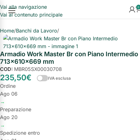
Vai alla navigazione
0
Vai al contenuto principale
Home
Banchi da Lavoro
Banchi Master Br
Armadio Work Master Br con Piano Intermedio
713x610x669 mm
COD:
MBR05SX00030708
235,50
€
IVA esclusa
Ordine
Ago 06
→
Preparazione
Ago 20
→
Spedizione entro