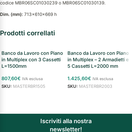
codice MBR06SC01030239 o MBR06SC01030139.
Dim. (mm):
713x610x669 h
Prodotti correllati
Banco da Lavoro con Piano
Banco da Lavoro con Piano
in Multiplex con 3 Cassetti
in Multiplex – 2 Armadietti e
L=1500mm
5 Cassetti L=2000 mm
807,60
€
1.425,60
€
IVA esclusa
IVA esclusa
SKU:
MASTERBR1505
SKU:
MASTERBR2003
Aggiungi al carrello
Aggiungi al carrello
Iscriviti alla nostra
newsletter!