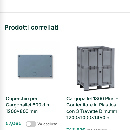
Prodotti correllati
Coperchio per
Cargopallet 1300 Plus –
C
Cargopallet 600 dim.
Contenitore in Plastica
C
1200×800 mm
con 3 Travette Dim.mm
c
1200x1000x1450 h
1
57,06
€
IVA esclusa
748,32
€
2