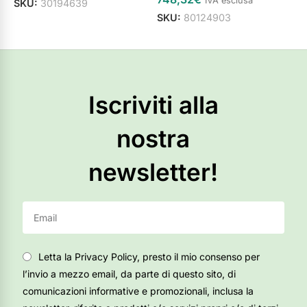
IVA esclusa
SKU:
30194639
SKU:
80124903
S
Aggiungi al carrello
Aggiungi al carrello
Iscriviti alla
nostra
newsletter!
Letta la Privacy Policy, presto il mio consenso per
l’invio a mezzo email, da parte di questo sito, di
comunicazioni informative e promozionali, inclusa la