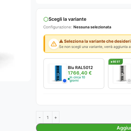
Scegli la variante
Configurazione:
Nessuna selezionata
⚠️ Seleziona la variante che desideri
Se non scegli una variante, verrà aggiunta al
BEST
Blu RAL5012
1766,40 €
In circa 10
giorni
Aggiun