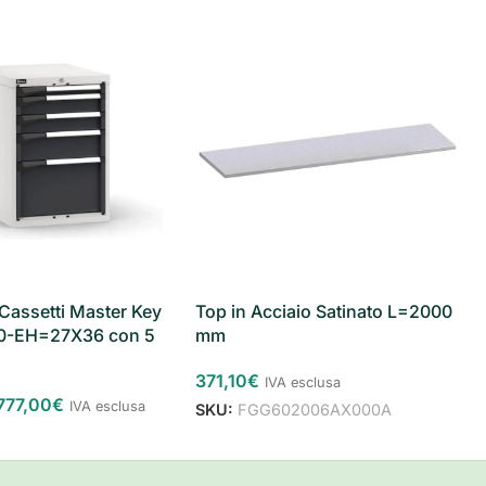
Top in Acciaio Satinato L=2000
Cassetti Master Key
mm
0-EH=27X36 con 5
371,10
€
IVA esclusa
777,00
€
IVA esclusa
SKU:
FGG602006AX000A