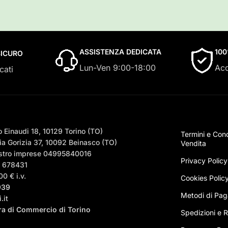
ASSISTENZA DEDICATA
10
ICURO
Lun-Ven 9:00-18:00
Acq
cati
 Einaudi 18, 10129 Torino (TO)
Termini e Cond
a Gorizia 37, 10092 Beinasco (TO)
Vendita
egistro imprese 04995840016
Privacy Policy
– 678431
0 € i.v.
Cookies Polic
939
Metodi di Pa
.it
era di Commercio di Torino
Spedizioni e Ri