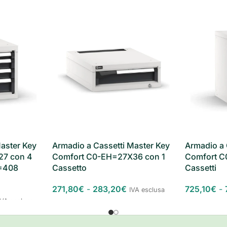
aster Key
Armadio a Cassetti Master Key
Armadio a 
27 con 4
Comfort C0-EH=27X36 con 1
Comfort C
L=408
Cassetto
Cassetti
271,80
€
-
283,20
€
725,10
€
-
IVA esclusa
IVA esclusa