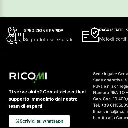
PAGAMENTO S
SPEDIZIONE RAPIDA
Metodi certifi
Su prodotti selezionati
Sede legale:
Corso
Sede operativa:
Vi
P.Iva e n.iscr. r
Ti serve aiuto? Contattaci e ottieni
Numero REA
TO 
supporto immediato dal nostro
Cap. Soc.
10.400,0
Tel:
+39 0113580
team di esperti.
Email
: info@ricomi
iscritta alla Cam
Scrivici su whatsapp