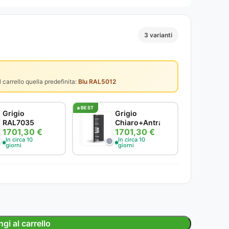
3 varianti
 carrello quella predefinita:
Blu RAL5012
BEST
Grigio
Grigio
RAL7035
Chiaro+Antracite
1701,30 €
1701,30 €
In circa 10
In circa 10
giorni
giorni
gi al carrello