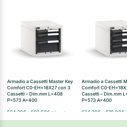
Armadio a Cassetti Master Key
Armadio a Cassetti M
Comfort C0-EH=18X27 con 3
Comfort C0-EH=18X
Cassetti – Dim.mm L=408
Cassetti – Dim.mm 
P=573 A=400
P=573 A=400
564,30
€
-
592,50
€
634,20
€
-
678,00
€
IVA esclusa