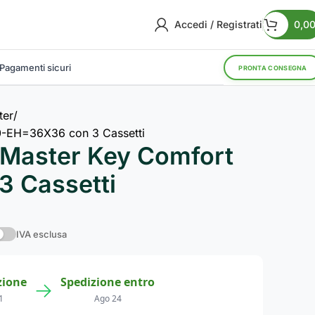
Accedi / Registrati
0,0
Pagamenti sicuri
PRONTA CONSEGNA
ter
0-EH=36X36 con 3 Cassetti
 Master Key Comfort
 Cassetti
IVA esclusa
zione
Spedizione entro
→
1
Ago 24