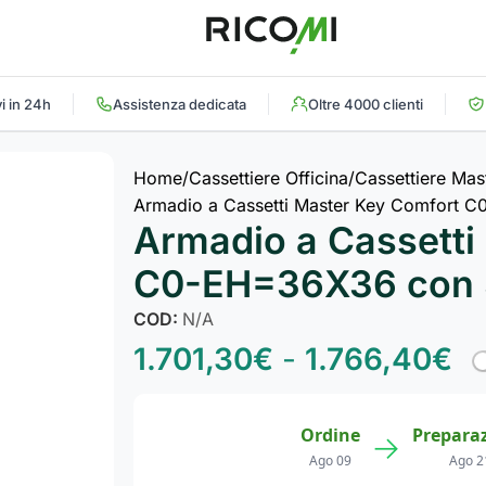
i in 24h
Assistenza dedicata
Oltre 4000 clienti
Home
Cassettiere Officina
Cassettiere Mas
Armadio a Cassetti Master Key Comfort C
Armadio a Cassetti
C0-EH=36X36 con 3
COD:
N/A
1.701,30
€
-
1.766,40
€
Ordine
Prepara
→
Ago 09
Ago 2