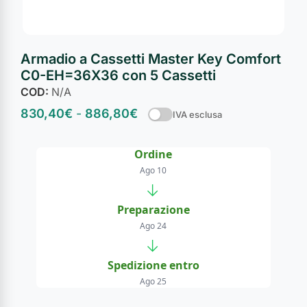
Armadio a Cassetti Master Key Comfort
C0-EH=36X36 con 5 Cassetti
COD:
N/A
830,40
€
-
886,80
€
IVA esclusa
Ordine
Ago 10
→
Preparazione
Ago 24
→
Spedizione entro
Ago 25