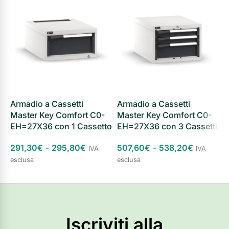
Armadio a Cassetti
Armadio a Cassetti
A
Master Key Comfort C0-
Master Key Comfort C0-
M
EH=27X36 con 1 Cassetto
EH=27X36 con 3 Cassetti
E
291,30
€
-
295,80
€
507,60
€
-
538,20
€
6
IVA
IVA
esclusa
esclusa
e
Scegli
Scegli
Iscriviti alla