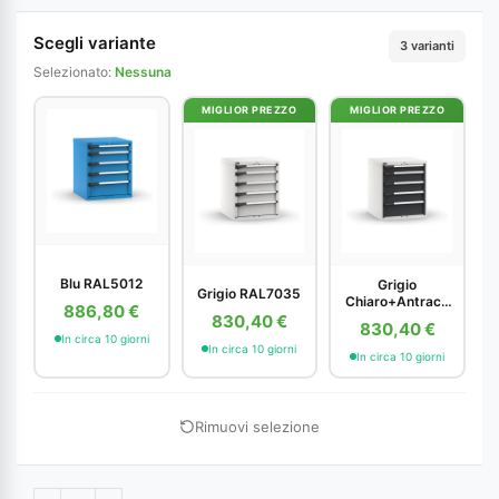
Scegli variante
3 varianti
Selezionato:
Nessuna
MIGLIOR PREZZO
MIGLIOR PREZZO
Blu RAL5012
Grigio
Grigio RAL7035
Chiaro+Antracit
886,80 €
e
830,40 €
830,40 €
In circa 10 giorni
In circa 10 giorni
In circa 10 giorni
Rimuovi selezione