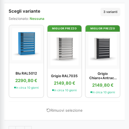
Scegli variante
3 varianti
Selezionato:
Nessuna
MIGLIOR PREZZO
MIGLIOR PREZZO
Blu RAL5012
Grigio
Grigio RAL7035
Chiaro+Antracit
2290,80 €
e
2149,80 €
2149,80 €
In circa 10 giorni
In circa 10 giorni
In circa 10 giorni
Rimuovi selezione