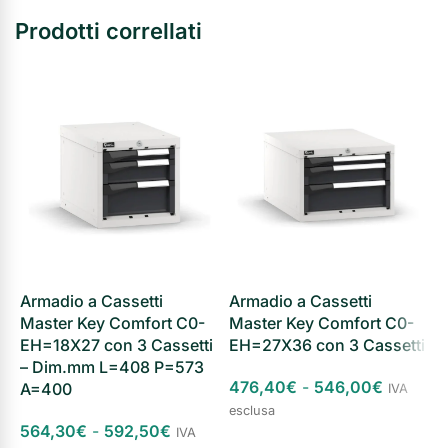
Prodotti correllati
Armadio a Cassetti
Armadio a Cassetti
A
Master Key Comfort C0-
Master Key Comfort C0-
M
EH=18X27 con 3 Cassetti
EH=27X36 con 3 Cassetti
E
– Dim.mm L=408 P=573
476,40
€
-
546,00
€
5
A=400
IVA
esclusa
e
564,30
€
-
592,50
€
IVA
Scegli