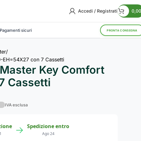
Accedi / Registrati
0,0
Pagamenti sicuri
PRONTA CONSEGNA
ter
0-EH=54X27 con 7 Cassetti
 Master Key Comfort
 Cassetti
IVA esclusa
zione
Spedizione entro
→
1
Ago 24