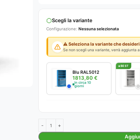
Scegli la variante
Configurazione:
Nessuna selezionata
⚠️ Seleziona la variante che desideri
Se non scegli una variante, verrà aggiunta al
BEST
Blu RAL5012
1813,80 €
In circa 10
giorni
Aggiun