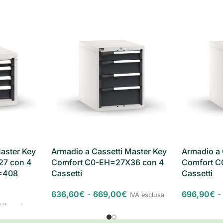
aster Key
Armadio a Cassetti Master Key
Armadio a 
27 con 4
Comfort C0-EH=27X36 con 4
Comfort C
L=408
Cassetti
Cassetti
636,60
€
-
669,00
€
696,90
€
-
IVA esclusa
IVA esclusa