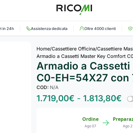
i in 24h
Assistenza dedicata
Oltre 4000 clienti
Home
Cassettiere Officina
Cassettiere Mas
Armadio a Cassetti Master Key Comfort C
Armadio a Cassetti
C0-EH=54X27 con 7
COD:
N/A
1.719,00
€
-
1.813,80
€
Ordine
Prepara
→
Ago 07
Ago 2