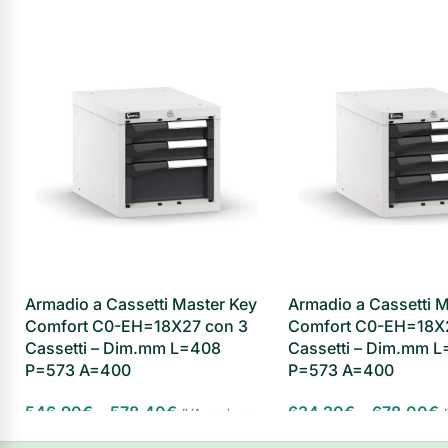
Armadio a Cassetti Master Key
Armadio a Cassetti M
Comfort C0-EH=18X27 con 3
Comfort C0-EH=18X
Cassetti – Dim.mm L=408
Cassetti – Dim.mm 
P=573 A=400
P=573 A=400
546,90
€
-
578,40
€
634,20
€
-
678,00
€
IVA esclusa