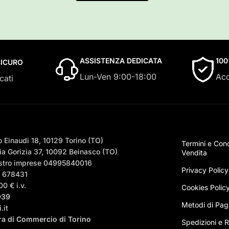
ASSISTENZA DEDICATA
10
ICURO
Lun-Ven 9:00-18:00
Acq
cati
 Einaudi 18, 10129 Torino (TO)
Termini e Cond
a Gorizia 37, 10092 Beinasco (TO)
Vendita
egistro imprese 04995840016
Privacy Policy
– 678431
0 € i.v.
Cookies Polic
939
Metodi di Pa
.it
era di Commercio di Torino
Spedizioni e Ri