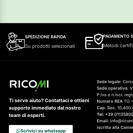
PAGAMENTO S
SPEDIZIONE RAPIDA
Metodi certifi
Su prodotti selezionati
Sede legale:
Corso
Sede operativa:
Vi
P.Iva e n.iscr. r
Ti serve aiuto? Contattaci e ottieni
Numero REA
TO 
supporto immediato dal nostro
Cap. Soc.
10.400,0
Tel:
+39 0113580
team di esperti.
Email
: info@ricomi
iscritta alla Cam
Scrivici su whatsapp