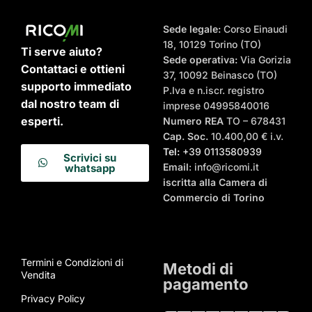
Sede legale:
Corso Einaudi
18, 10129 Torino (TO)
Ti serve aiuto?
Sede operativa:
Via Gorizia
Contattaci e ottieni
37, 10092 Beinasco (TO)
supporto immediato
P.Iva e n.iscr. registro
dal nostro team di
imprese 04995840016
esperti.
Numero REA
TO – 678431
Cap. Soc.
10.400,00 € i.v.
Tel:
+39 0113580939
Scrivici su
Email
: info@ricomi.it
whatsapp
iscritta alla Camera di
Commercio di Torino
Termini e Condizioni di
Metodi di
Vendita
pagamento
Privacy Policy