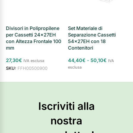
Divisori in Polipropilene
Set Materiale di
S
per Cassetti 24x27EH
Separazione Cassetti
S
con Altezza Frontale 100
54x27EH con 18
5
mm
Contenitori
5
27,30
€
44,40
€
-
50,10
€
IVA esclusa
IVA
S
esclusa
SKU:
FFH00500900
Scegli
Aggiungi al carrello
Iscriviti alla
nostra