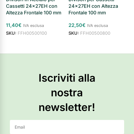
Cassetti 24x27EH con
24x27EH con Altezza
C
Altezza Frontale 100 mm
Frontale 100 mm
5
11,40
€
22,50
€
4
IVA esclusa
IVA esclusa
SKU:
FFH00500100
SKU:
FFH00500800
S
Aggiungi al carrello
Aggiungi al carrello
Iscriviti alla
nostra
newsletter!