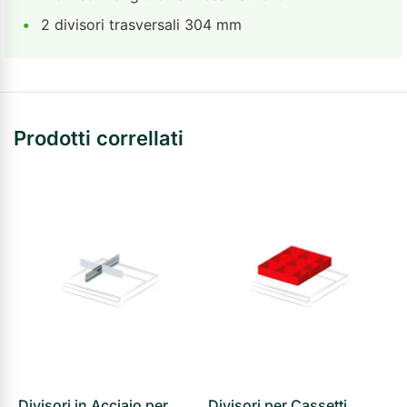
•
2 divisori trasversali 304 mm
Prodotti correllati
Divisori in Acciaio per
Divisori per Cassetti
S