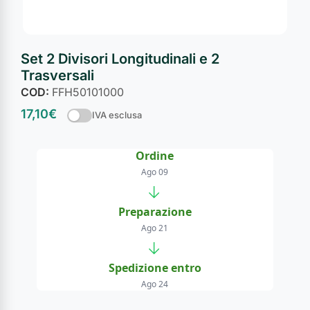
Set 2 Divisori Longitudinali e 2
Trasversali
COD:
FFH50101000
17,10
€
IVA esclusa
Ordine
Ago 09
→
Preparazione
Ago 21
→
Spedizione entro
Ago 24