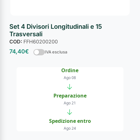
Set 4 Divisori Longitudinali e 15
Trasversali
COD:
FFH60200200
74,40
€
IVA esclusa
Ordine
Ago 08
→
Preparazione
Ago 21
→
Spedizione entro
Ago 24