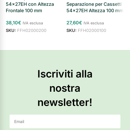
54x27EH con Altezza
Separazione per Cassetti
S
Frontale 100 mm
54x27EH Altezza 100 mm
5
38,10
€
27,60
€
5
IVA esclusa
IVA esclusa
SKU:
FFH02000200
SKU:
FFH02000100
S
Aggiungi al carrello
Aggiungi al carrello
Iscriviti alla
nostra
newsletter!