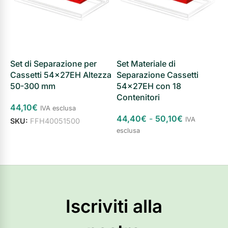
Set di Separazione per
Set Materiale di
S
Cassetti 54x27EH Altezza
Separazione Cassetti
S
50-300 mm
54x27EH con 18
5
Contenitori
C
44,10
€
P
IVA esclusa
44,40
€
-
50,10
€
IVA
SKU:
FFH40051500
4
esclusa
Aggiungi al carrello
e
Scegli
Iscriviti alla