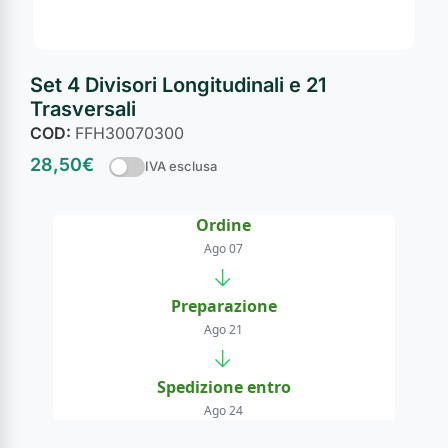
Set 4 Divisori Longitudinali e 21
Trasversali
COD:
FFH30070300
28,50
€
IVA esclusa
Ordine
Ago 07
→
Preparazione
Ago 21
→
Spedizione entro
Ago 24