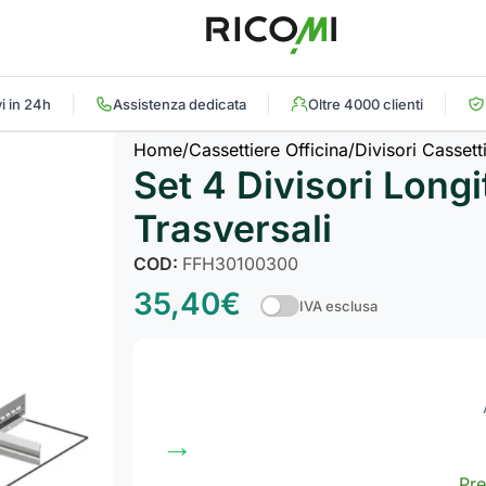
i in 24h
Assistenza dedicata
Oltre 4000 clienti
Home
Cassettiere Officina
Divisori Cassett
Set 4 Divisori Longi
Trasversali
COD:
FFH30100300
35,40
€
IVA esclusa
→
Pre