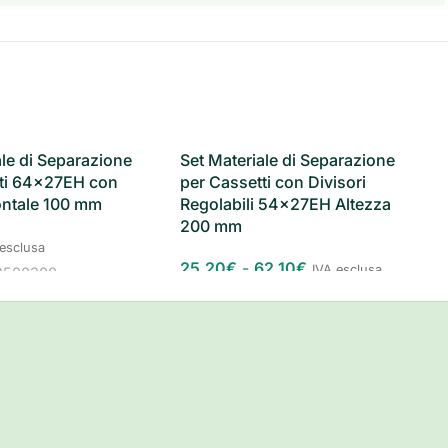
ale di Separazione
Set Materiale di Separazione
tti 64x27EH con
per Cassetti con Divisori
ontale 100 mm
Regolabili 54x27EH Altezza
200 mm
 esclusa
25,20
€
-
62,10
€
IVA esclusa
2500300