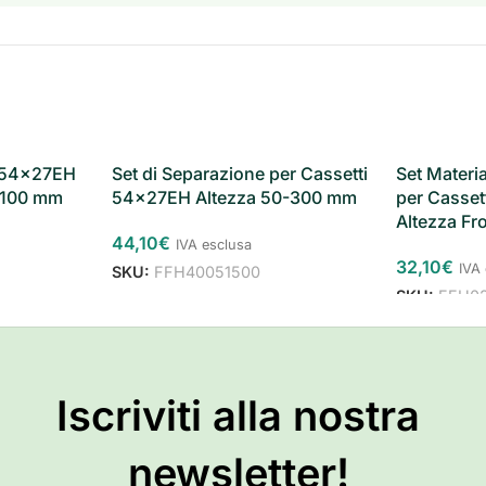
i 54x27EH
Set di Separazione per Cassetti
Set Materi
e 100 mm
54x27EH Altezza 50-300 mm
per Casse
Altezza Fr
44,10
€
IVA esclusa
32,10
€
IVA
SKU:
FFH40051500
SKU:
FFH0
Iscriviti alla nostra
newsletter!