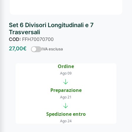
Set 6 Divisori Longitudinali e 7
Trasversali
COD:
FFH70070700
27,00
€
IVA esclusa
Ordine
Ago 09
→
Preparazione
Ago 21
→
Spedizione entro
Ago 24