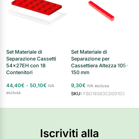
Set Materiale di
Set Materiale di
S
Separazione Cassetti
Separazione per
S
54x27EH con 18
Cassettiera Altezza 105-
C
Contenitori
150 mm
44,40
€
-
50,10
€
9,30
€
1
IVA
IVA esclusa
esclusa
SKU:
FBG18S63CD00103
S
Scegli
Aggiungi al carrello
Iscriviti alla