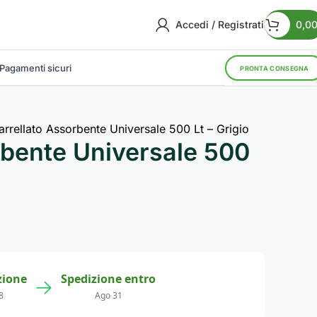
Accedi / Registrati
0,0
Pagamenti sicuri
PRONTA CONSEGNA
arrellato Assorbente Universale 500 Lt – Grigio
rbente Universale 500
zione
Spedizione entro
→
8
Ago 31