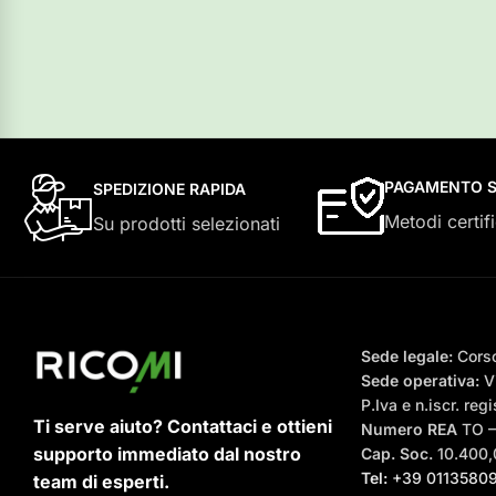
PAGAMENTO S
SPEDIZIONE RAPIDA
Metodi certifi
Su prodotti selezionati
Sede legale:
Corso
Sede operativa:
Vi
P.Iva e n.iscr. r
Ti serve aiuto? Contattaci e ottieni
Numero REA
TO 
supporto immediato dal nostro
Cap. Soc.
10.400,0
Tel:
+39 0113580
team di esperti.