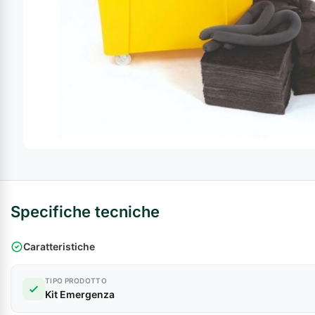
Armadi di
sicurezza
Forze
Armadi
armate
sicurezza
Industria
Chimica
Specifiche tecniche
Caratteristiche
TIPO PRODOTTO
Kit Emergenza