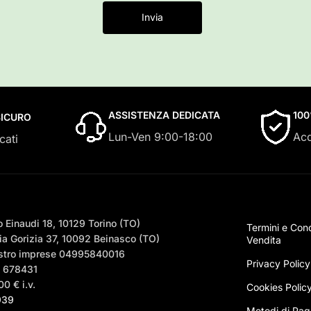
Invia
ASSISTENZA DEDICATA
10
ICURO
Lun-Ven 9:00-18:00
Acq
cati
 Einaudi 18, 10129 Torino (TO)
Termini e Cond
a Gorizia 37, 10092 Beinasco (TO)
Vendita
egistro imprese 04995840016
Privacy Policy
– 678431
0 € i.v.
Cookies Polic
939
Metodi di Pa