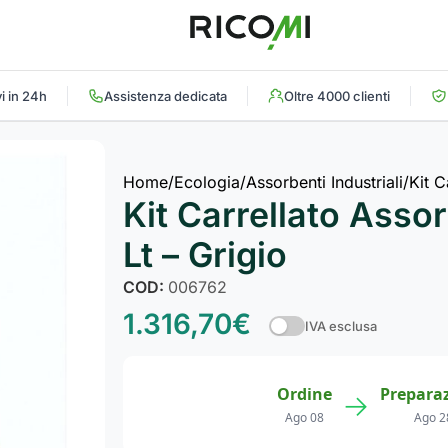
i in 24h
Assistenza dedicata
Oltre 4000 clienti
Home
Ecologia
Assorbenti Industriali
Kit C
Kit Carrellato Asso
Lt – Grigio
COD:
006762
1.316,70
€
IVA esclusa
Ordine
Prepara
→
Ago 08
Ago 2