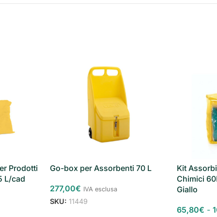
er Prodotti
Go-box per Assorbenti 70 L
Kit Assorb
5 L/cad
Chimici 60
277,00
€
Giallo
IVA esclusa
SKU:
11449
65,80
€
-