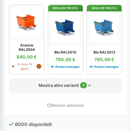
MIGLIOR PREZZO
MIGLIOR PREZZO
Arancio
RAL2004
Blu RAL5010
Blu RAL5012
840,00 €
765,00 €
765,00 €
In circa 14
i
⚡ Pronta consegna
⚡ Pronta consegna
giorni
Mostra altre varianti
2
Rimuovi selezione
6000 disponibili