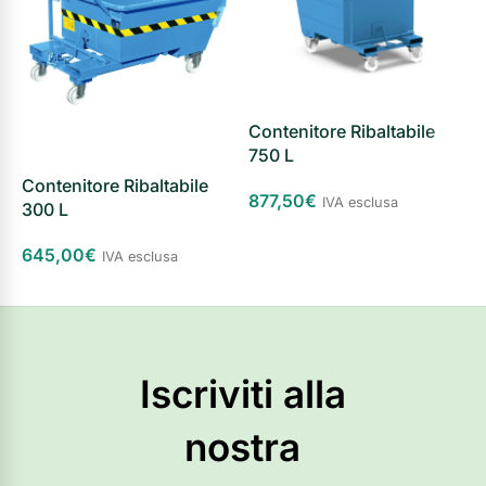
Contenitore Ribaltabile
C
750 L
1
Contenitore Ribaltabile
877,50
€
1
IVA esclusa
300 L
Scegli
645,00
€
IVA esclusa
Scegli
Iscriviti alla
nostra