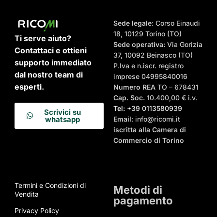
Sede legale:
Corso Einaudi
18, 10129 Torino (TO)
Ti serve aiuto?
Sede operativa:
Via Gorizia
Contattaci e ottieni
37, 10092 Beinasco (TO)
supporto immediato
P.Iva e n.iscr. registro
dal nostro team di
imprese 04995840016
esperti.
Numero REA
TO – 678431
Cap. Soc.
10.400,00 € i.v.
Tel:
+39 0113580939
Scrivici su
Email
: info@ricomi.it
whatsapp
iscritta alla Camera di
Commercio di Torino
Termini e Condizioni di
Metodi di
Vendita
pagamento
Privacy Policy