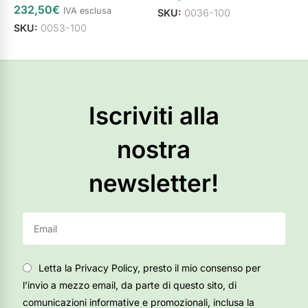
232,50
€
3
IVA esclusa
SKU:
0036-100
SKU:
0053-100
S
Aggiungi al carrello
Aggiungi al carrello
Iscriviti alla
nostra
newsletter!
Letta la Privacy Policy, presto il mio consenso per
l’invio a mezzo email, da parte di questo sito, di
comunicazioni informative e promozionali, inclusa la