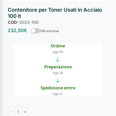
Contenitore per Toner Usati in Acciaio
100 lt
COD:
0022-100
232,50
€
IVA esclusa
Ordine
Ago 09
→
Preparazione
Ago 28
→
Spedizione entro
Ago 31