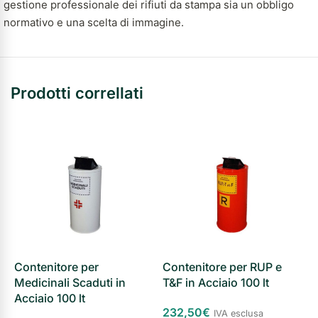
gestione professionale dei rifiuti da stampa sia un obbligo
normativo e una scelta di immagine.
Prodotti correllati
Contenitore per
Contenitore per RUP e
C
Medicinali Scaduti in
T&F in Acciaio 100 lt
P
Acciaio 100 lt
1
232,50
€
IVA esclusa