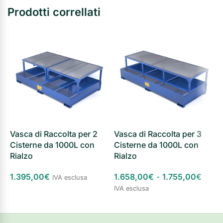
Prodotti correllati
Vasca di Raccolta per 2
Vasca di Raccolta per 3
V
Cisterne da 1000L con
Cisterne da 1000L con
C
Rialzo
Rialzo
R
1.395,00
€
1.658,00
€
-
1.755,00
€
8
IVA esclusa
IVA esclusa
S
Scegli
Scegli