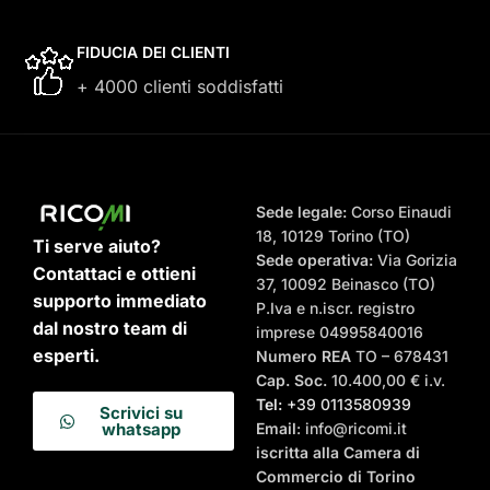
FIDUCIA DEI CLIENTI
+ 4000 clienti soddisfatti
Sede legale:
Corso Einaudi
18, 10129 Torino (TO)
Ti serve aiuto?
Sede operativa:
Via Gorizia
Contattaci e ottieni
37, 10092 Beinasco (TO)
supporto immediato
P.Iva e n.iscr. registro
dal nostro team di
imprese 04995840016
esperti.
Numero REA
TO – 678431
Cap. Soc.
10.400,00 € i.v.
Tel:
+39 0113580939
Scrivici su
Email
: info@ricomi.it
whatsapp
iscritta alla Camera di
Commercio di Torino