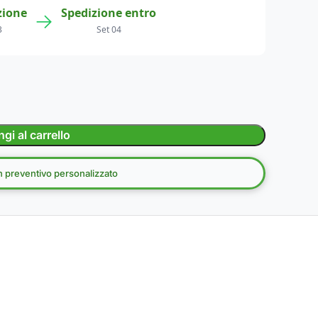
zione
Spedizione entro
→
3
Set 04
gi al carrello
un preventivo personalizzato