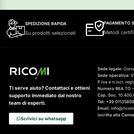
PAGAMENTO S
SPEDIZIONE RAPIDA
Metodi certifi
Su prodotti selezionati
Sede legale:
Corso
Sede operativa:
Vi
P.Iva e n.iscr. r
Ti serve aiuto? Contattaci e ottieni
Numero REA
TO 
supporto immediato dal nostro
Cap. Soc.
10.400,0
Tel:
+39 0113580
team di esperti.
Email
: info@ricomi
iscritta alla Cam
Scrivici su whatsapp