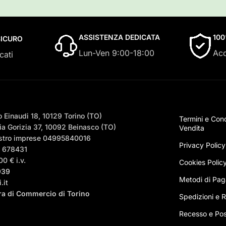
ASSISTENZA DEDICATA
10
ICURO
Lun-Ven 9:00-18:00
Acq
cati
 Einaudi 18, 10129 Torino (TO)
Termini e Cond
a Gorizia 37, 10092 Beinasco (TO)
Vendita
egistro imprese 04995840016
Privacy Policy
– 678431
0 € i.v.
Cookies Polic
939
Metodi di Pa
.it
era di Commercio di Torino
Spedizioni e Ri
Recesso e Pos