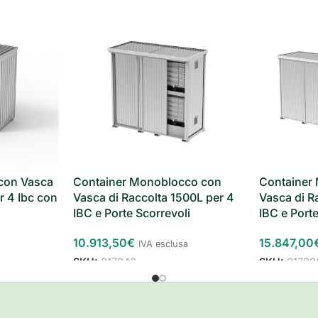
con Vasca
Container Monoblocco con
Container
r 4 Ibc con
Vasca di Raccolta 1500L per 4
Vasca di R
IBC e Porte Scorrevoli
IBC e Porte
10.913,50
€
15.847,00
IVA esclusa
SKU:
017942
SKU:
01798