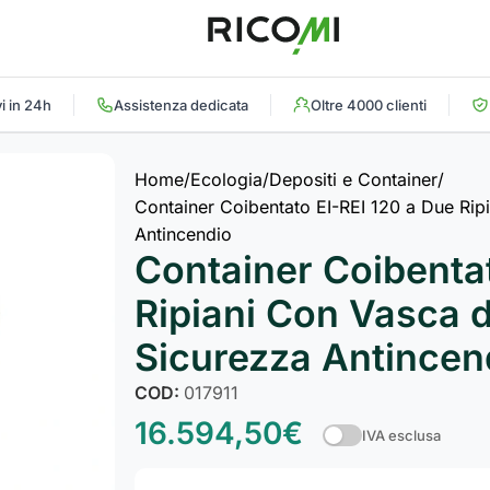
i in 24h
Assistenza dedicata
Oltre 4000 clienti
Home
Ecologia
Depositi e Container
Container Coibentato EI-REI 120 a Due Rip
Antincendio
Container Coibentat
Ripiani Con Vasca d
Sicurezza Antincen
COD:
017911
16.594,50
€
IVA esclusa