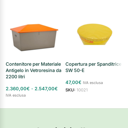
Contenitore per Materiale
Copertura per Spanditrice
S
Antigelo in Vetroresina da
SW 50-E
S
2200 litri
47,00
€
2
IVA esclusa
2.360,00
€
-
2.547,00
€
SKU:
10021
S
IVA esclusa
Aggiungi al carrello
Scegli