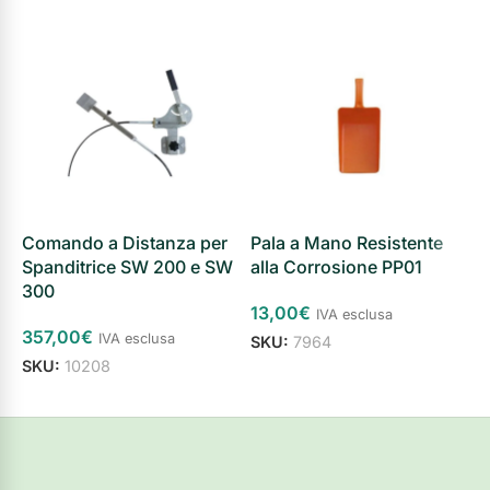
Comando a Distanza per
Pala a Mano Resistente
P
Spanditrice SW 200 e SW
alla Corrosione PP01
R
300
13,00
€
IVA esclusa
357,00
€
6
IVA esclusa
SKU:
7964
SKU:
10208
S
Aggiungi al carrello
Aggiungi al carrello