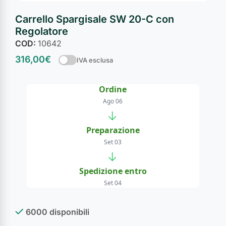
Carrello Spargisale SW 20-C con
Regolatore
COD:
10642
316,00
€
IVA esclusa
Ordine
Ago 06
→
Preparazione
Set 03
→
Spedizione entro
Set 04
6000 disponibili