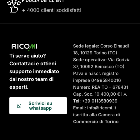
FIDUCIA DEI CLIENTI
+ 4000 clienti soddisfatti
Sede legale:
Corso Einaudi
18, 10129 Torino (TO)
Ti serve aiuto?
Sede operativa:
Via Gorizia
Contattaci e ottieni
37, 10092 Beinasco (TO)
supporto immediato
P.Iva e n.iscr. registro
dal nostro team di
imprese 04995840016
esperti.
Numero REA
TO – 678431
Cap. Soc.
10.400,00 € i.v.
Tel:
+39 0113580939
Scrivici su
Email
: info@ricomi.it
whatsapp
iscritta alla Camera di
Commercio di Torino