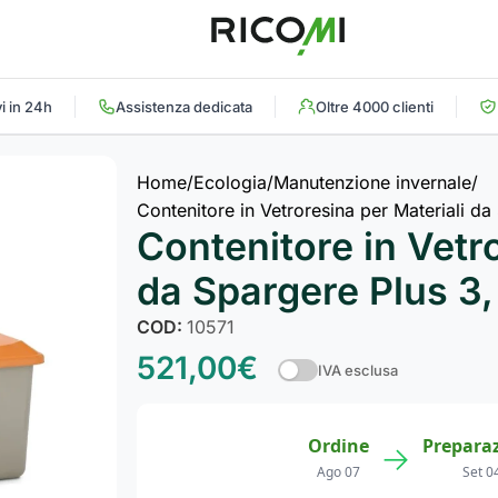
i in 24h
Assistenza dedicata
Oltre 4000 clienti
Home
Ecologia
Manutenzione invernale
Contenitore in Vetroresina per Materiali da
Contenitore in Vetr
da Spargere Plus 3,
COD:
10571
521,00
€
IVA esclusa
Ordine
Prepara
→
Ago 07
Set 0