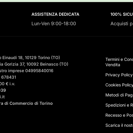
ASSISTENZA DEDICATA
100% SIC
Lun-Ven 9:00-18:00
Acquisti p
 Einaudi 18, 10129 Torino (TO)
Termini e Cond
a Gorizia 37, 10092 Beinasco (TO)
Vendita
egistro imprese 04995840016
Privacy Policy
– 678431
0 € i.v.
Cookies Polic
939
Metodi di Pa
.it
era di Commercio di Torino
Spedizioni e Ri
Recesso e Pos
Scarica il nos