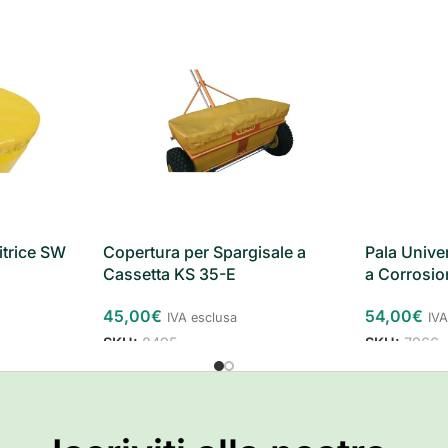
itrice SW
Copertura per Spargisale a
Pala Unive
Cassetta KS 35-E
a Corrosi
45,00
€
54,00
€
IVA esclusa
IVA
SKU:
8495
SKU:
7966