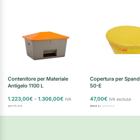
Contenitore per Materiale
Copertura per Spand
Antigelo 1100 L
50-E
1.223,00
€
-
1.306,00
€
47,00
€
IVA
IVA esclusa
esclusa
SKU:
10021