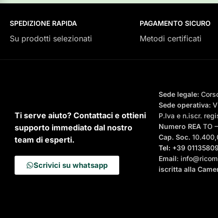
SPEDIZIONE RAPIDA
PAGAMENTO SICURO
Su prodotti selezionati
Metodi certificati
Sede legale:
Corso
Sede operativa:
Vi
Ti serve aiuto? Contattaci e ottieni
P.Iva e n.iscr. r
Numero REA
TO 
supporto immediato dal nostro
Cap. Soc.
10.400,0
team di esperti.
Tel:
+39 0113580
Email
: info@ricomi
Scrivici su whatsapp
iscritta alla Cam