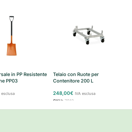
rsale in PP Resistente
Telaio con Ruote per
one PP03
Contenitore 200 L
248,00
€
 esclusa
IVA esclusa
SKU:
7812