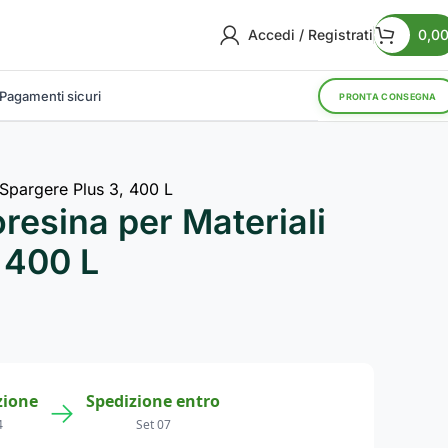
Accedi / Registrati
0,0
Pagamenti sicuri
PRONTA CONSEGNA
 Spargere Plus 3, 400 L
oresina per Materiali
 400 L
zione
Spedizione entro
→
4
Set 07