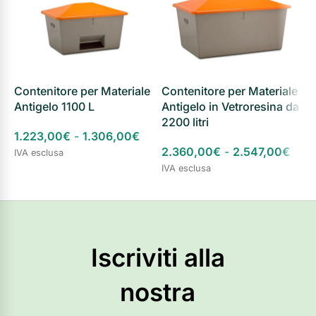
Contenitore per Materiale
Contenitore per Materiale
C
Antigelo 1100 L
Antigelo in Vetroresina da
S
2200 litri
1.223,00
€
-
1.306,00
€
4
2.360,00
€
-
2.547,00
€
IVA esclusa
S
IVA esclusa
Scegli
Scegli
Iscriviti alla
nostra