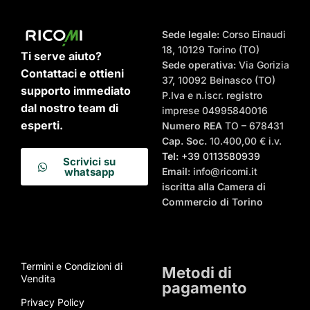
Sede legale:
Corso Einaudi
18, 10129 Torino (TO)
Ti serve aiuto?
Sede operativa:
Via Gorizia
Contattaci e ottieni
37, 10092 Beinasco (TO)
supporto immediato
P.Iva e n.iscr. registro
dal nostro team di
imprese 04995840016
esperti.
Numero REA
TO – 678431
Cap. Soc.
10.400,00 € i.v.
Tel:
+39 0113580939
Scrivici su
Email
: info@ricomi.it
whatsapp
iscritta alla Camera di
Commercio di Torino
Termini e Condizioni di
Metodi di
Vendita
pagamento
Privacy Policy