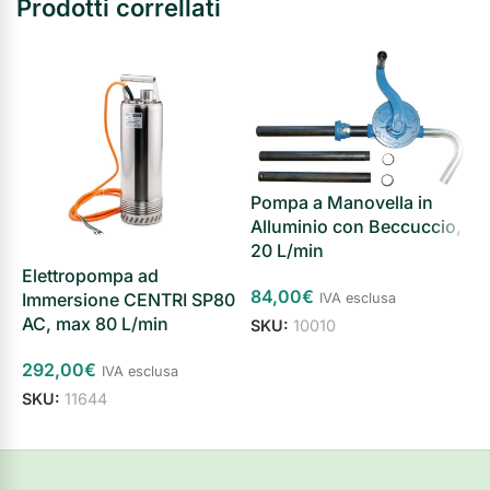
Prodotti correllati
Pompa a Manovella in
P
Alluminio con Beccuccio,
A
20 L/min
3
Elettropompa ad
84,00
€
Immersione CENTRI SP80
IVA esclusa
S
AC, max 80 L/min
SKU:
10010
Aggiungi al carrello
292,00
€
IVA esclusa
SKU:
11644
Aggiungi al carrello