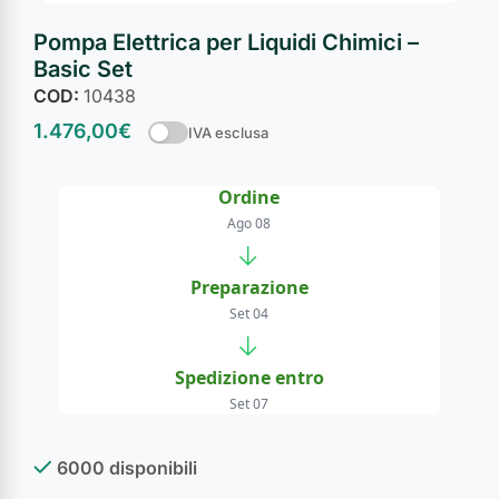
Pompa Elettrica per Liquidi Chimici –
Basic Set
COD:
10438
1.476,00
€
IVA esclusa
Ordine
Ago 08
→
Preparazione
Set 04
→
Spedizione entro
Set 07
6000 disponibili