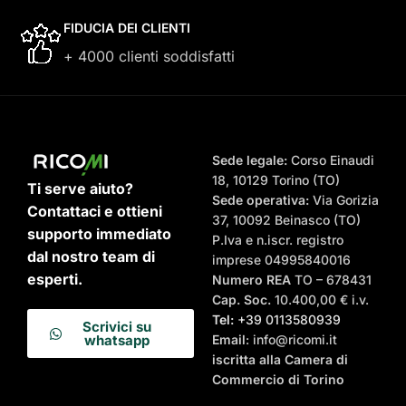
FIDUCIA DEI CLIENTI
+ 4000 clienti soddisfatti
Sede legale:
Corso Einaudi
18, 10129 Torino (TO)
Ti serve aiuto?
Sede operativa:
Via Gorizia
Contattaci e ottieni
37, 10092 Beinasco (TO)
supporto immediato
P.Iva e n.iscr. registro
dal nostro team di
imprese 04995840016
esperti.
Numero REA
TO – 678431
Cap. Soc.
10.400,00 € i.v.
Tel:
+39 0113580939
Scrivici su
Email
: info@ricomi.it
whatsapp
iscritta alla Camera di
Commercio di Torino