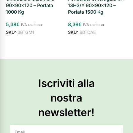
90×90×120 – Portata
13H3/Y 90×90×120 –
V
1000 Kg
Portata 1500 Kg
L
2
5,38
€
8,38
€
IVA esclusa
IVA esclusa
3
SKU:
BBTGM1
SKU:
BBTDAE
e
Aggiungi al carrello
Aggiungi al carrello
S
Iscriviti alla
nostra
newsletter!