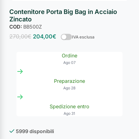
Contenitore Porta Big Bag in Acciaio
Zincato
COD:
BB500Z
270,00
€
204,00
€
IVA esclusa
Ordine
Ago 07
→
Preparazione
Ago 28
→
Spedizione entro
Ago 31
5999 disponibili