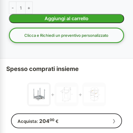
Aggiungi al carrello
Clicca e Richiedi un preventivo personalizzato
Spesso comprati insieme
+
+
00
204
❯
Acquista:
€