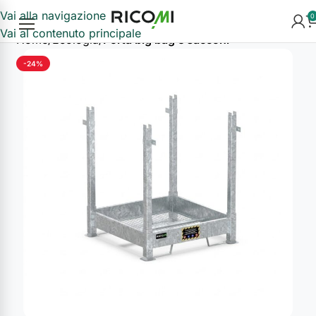
Vai alla navigazione
0
Vai al contenuto principale
Home
Ecologia
Porta big bag e sacconi
-24%