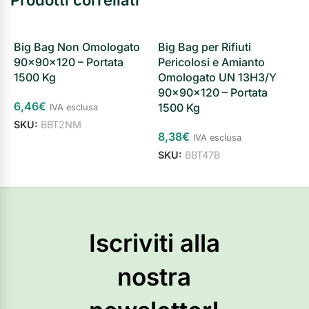
Prodotti correllati
Big Bag Non Omologato
Big Bag per Rifiuti
B
90×90×120 – Portata
Pericolosi e Amianto
P
1500 Kg
Omologato UN 13H3/Y
1
90×90×120 – Portata
P
6,46
€
1500 Kg
IVA esclusa
6
SKU:
BBT2NM
8,38
€
IVA esclusa
S
Aggiungi al carrello
SKU:
BBT47B
Aggiungi al carrello
Iscriviti alla
nostra