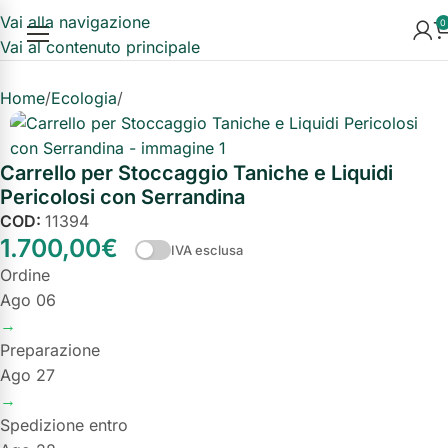
Vai alla navigazione
0
Vai al contenuto principale
Home
Ecologia
Vasche di Raccolta in Acciaio
Carrello per Stoccaggio Taniche e Liquidi
Pericolosi con Serrandina
COD:
11394
1.700,00
€
IVA esclusa
Ordine
Ago 06
→
Preparazione
Ago 27
→
Spedizione entro