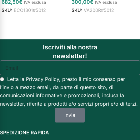
682,50
€
300,00
€
IVA esclusa
IVA esclusa
SKU:
ECO1301#5012
SKU:
VA200R#5012
Aggiungi al carrello
Aggiungi al carrello
Iscriviti alla nostra
newsletter!
Letta la Privacy Policy, presto il mio consenso per
l’invio a mezzo email, da parte di questo sito, di
comunicazioni informative e promozionali, inclusa la
newsletter, riferite a prodotti e/o servizi propri e/o di terzi.
Invia
SPEDIZIONE RAPIDA