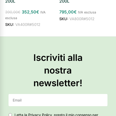
200L
200L
2
352,50
€
795,00
€
5
390,00
€
IVA
IVA esclusa
esclusa
SKU:
VA800R#5012
S
SKU:
VA400R#5012
Aggiungi al carrello
Aggiungi al carrello
Iscriviti alla
nostra
newsletter!
Letta la Privacy Policy, presto il mio consenso per