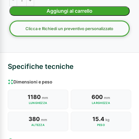
Aggiungi al carrello
Clicca e Richiedi un preventivo personalizzato
Specifiche tecniche
Dimensioni e peso
1180
600
mm
mm
LUNGHEZZA
LARGHEZZA
380
15.4
mm
kg
ALTEZZA
PESO