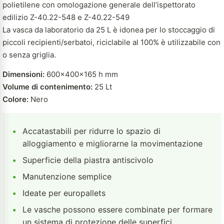
polietilene con omologazione generale dell’ispettorato
edilizio Z-40.22-548 e Z-40.22-549
La vasca da laboratorio da 25 L è idonea per lo stoccaggio di
piccoli recipienti/serbatoi, riciclabile al 100% è utilizzabile con
o senza griglia.
Dimensioni:
600x400x165 h mm
Volume di contenimento:
25 Lt
Colore:
Nero
•
Accatastabili per ridurre lo spazio di
alloggiamento e migliorarne la movimentazione
•
Superficie della piastra antiscivolo
•
Manutenzione semplice
•
Ideate per europallets
•
Le vasche possono essere combinate per formare
un sistema di protezione delle superfici