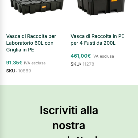
Vasca di Raccolta per
Vasca di Raccolta in PE
V
Laboratorio 60L con
per 4 Fusti da 200L
p
Griglia in PE
C
461,00
€
IVA esclusa
91,35
€
8
IVA esclusa
SKU:
11278
SKU:
10889
S
Aggiungi al carrello
Aggiungi al carrello
Iscriviti alla
nostra