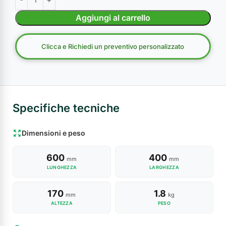
Aggiungi al carrello
Clicca e Richiedi un preventivo personalizzato
Specifiche tecniche
Dimensioni e peso
600
400
mm
mm
LUNGHEZZA
LARGHEZZA
170
1.8
mm
kg
ALTEZZA
PESO