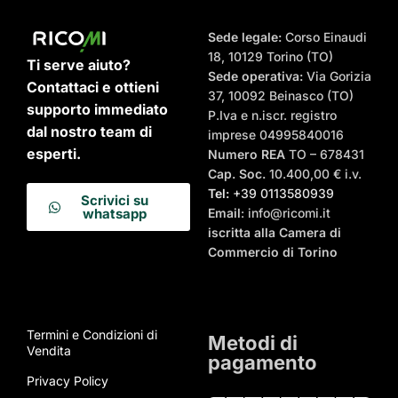
Sede legale:
Corso Einaudi
18, 10129 Torino (TO)
Ti serve aiuto?
Sede operativa:
Via Gorizia
Contattaci e ottieni
37, 10092 Beinasco (TO)
supporto immediato
P.Iva e n.iscr. registro
dal nostro team di
imprese 04995840016
esperti.
Numero REA
TO – 678431
Cap. Soc.
10.400,00 € i.v.
Tel:
+39 0113580939
Scrivici su
Email
: info@ricomi.it
whatsapp
iscritta alla Camera di
Commercio di Torino
Termini e Condizioni di
Metodi di
Vendita
pagamento
Privacy Policy