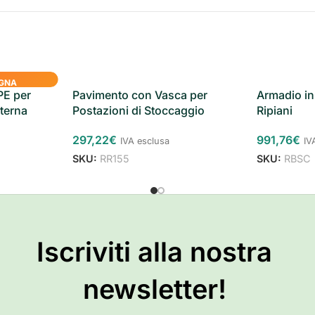
GNA
PE per
Pavimento con Vasca per
Armadio in
sterna
Postazioni di Stoccaggio
Ripiani
297,22
€
991,76
€
IVA esclusa
IV
SKU:
RR155
SKU:
RBSC
Iscriviti alla nostra
newsletter!