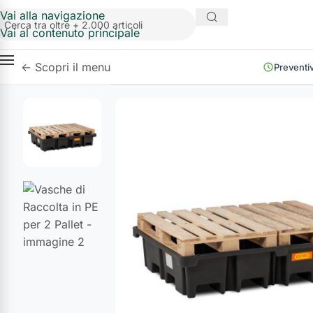
Vai alla navigazione
Vai al contenuto principale
←
Scopri il menu
Preventiv
Industria e
Manifattura
Agroalimentare
e Ambientale
Edilizia e
Arredo
Industriale
Officine
Armadi di
e
sicurezza
Armadi di
Logistica
sicurezza
Scuole