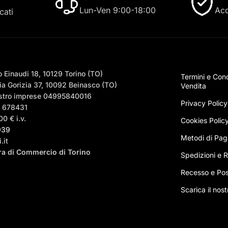
Lun-Ven 9:00-18:00
Acq
cati
 Einaudi 18, 10129 Torino (TO)
Termini e Cond
a Gorizia 37, 10092 Beinasco (TO)
Vendita
egistro imprese 04995840016
Privacy Policy
– 678431
0 € i.v.
Cookies Polic
939
Metodi di Pa
.it
era di Commercio di Torino
Spedizioni e Ri
Recesso e Pos
Scarica il nos