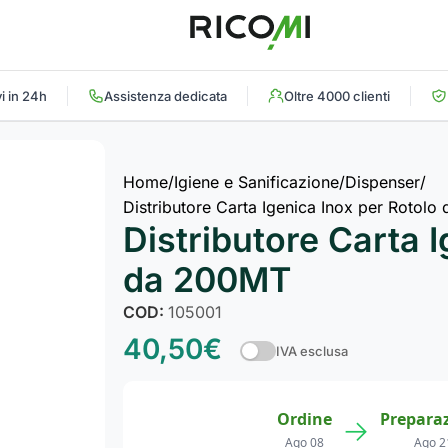
i in 24h
Assistenza dedicata
Oltre 4000 clienti
Home
Igiene e Sanificazione
Dispenser
Distributore Carta Igenica Inox per Rotol
Distributore Carta 
da 200MT
COD:
105001
40,50
€
IVA esclusa
Ordine
Prepara
→
Ago 08
Ago 2