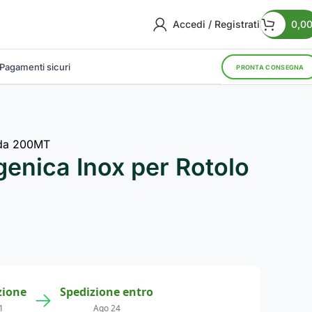
Accedi / Registrati
0,0
Pagamenti sicuri
PRONTA CONSEGNA
o da 200MT
Igenica Inox per Rotolo
zione
Spedizione entro
→
1
Ago 24