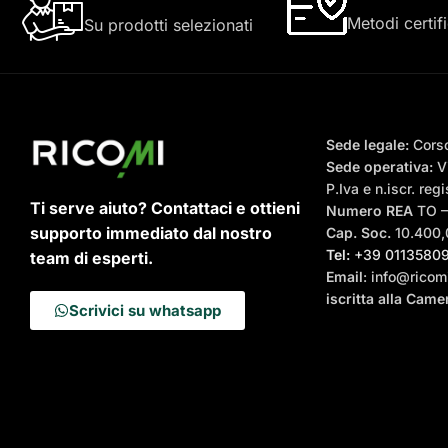
Metodi certifi
Su prodotti selezionati
Sede legale:
Corso
Sede operativa:
Vi
P.Iva e n.iscr. r
Ti serve aiuto? Contattaci e ottieni
Numero REA
TO 
supporto immediato dal nostro
Cap. Soc.
10.400,0
Tel:
+39 0113580
team di esperti.
Email
: info@ricomi
iscritta alla Cam
Scrivici su whatsapp