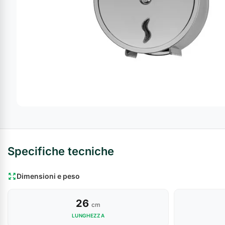
Armadi di
sicurezza
Forze
Armadi
armate
sicurezza
Industria
Chimica
Specifiche tecniche
Dimensioni e peso
26
cm
LUNGHEZZA