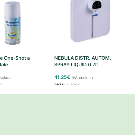
te One-Shot a
NEBULA DISTR. AUTOM.
tale
SPRAY LIQUID 0.7lt
41,25
€
esclusa
IVA esclusa
0
SKU:
113000