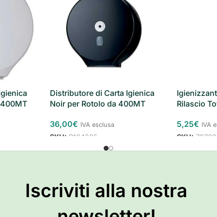
Igienica
Distributore di Carta Igienica
Igienizzan
a 400MT
Noir per Rotolo da 400MT
Rilascio To
36,00
€
5,25
€
IVA esclusa
IVA 
SKU:
R104205
SKU:
79700
Iscriviti alla nostra
newsletter!