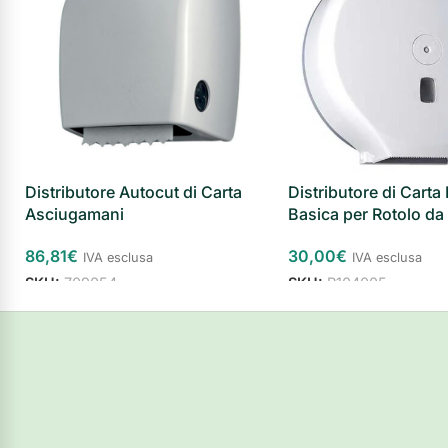
Distributore Autocut di Carta
Distributore di Carta 
Asciugamani
Basica per Rotolo d
86,81
€
30,00
€
IVA esclusa
IVA esclusa
SKU:
709054
SKU:
R104005