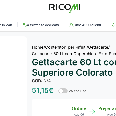
i in 24h
Assistenza dedicata
Oltre 4000 clienti
Home
Contenitori per Rifiuti
Gettacarte
Gettacarte 60 Lt con Coperchio e Foro Sup
Gettacarte 60 Lt co
Superiore Colorato
COD:
N/A
51,15
€
IVA esclusa
Ordine
Prepara
→
Ago 06
Ago 2