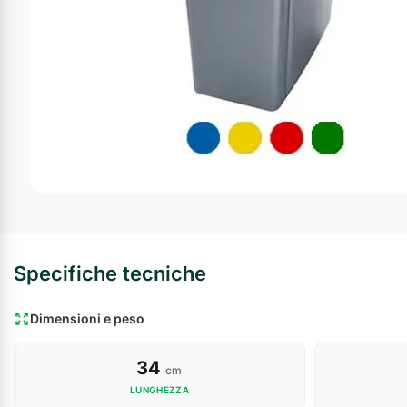
Armadi di
sicurezza
Forze
Armadi
armate
sicurezza
Industria
Chimica
Specifiche tecniche
Dimensioni e peso
34
cm
LUNGHEZZA