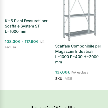
S
c
Kit 5 Piani Fessurati per
Scaffale System ST
6
L=1000 mm
S
108,30
€
-
117,60
€
IVA
Scaffale Componibile per
esclusa
Magazzini Industriali
Scegli
L=1000 P=400 H=2000
mm
137,00
€
IVA esclusa
SKU:
M36
Aggiungi al carrello