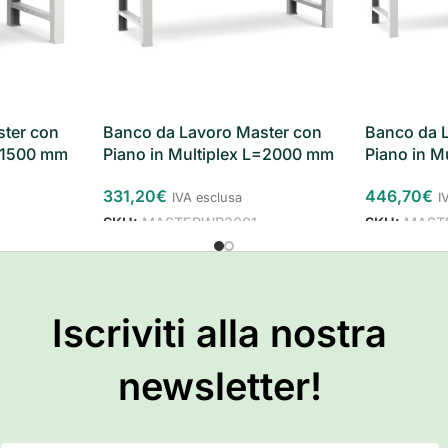
ter con
Banco da Lavoro Master con
Banco da 
L=1500 mm
Piano in Multiplex L=2000 mm
Piano in M
331,20
€
446,70
€
IVA esclusa
I
SKU:
MASTERWR2001
SKU:
MAST
Iscriviti alla nostra
newsletter!