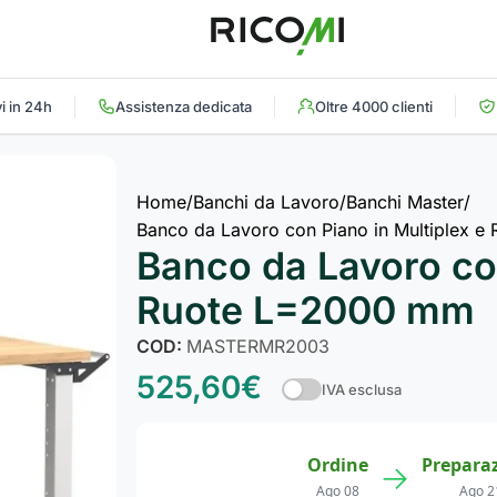
i in 24h
Assistenza dedicata
Oltre 4000 clienti
Home
Banchi da Lavoro
Banchi Master
Banco da Lavoro con Piano in Multiplex 
Banco da Lavoro con
Ruote L=2000 mm
COD:
MASTERMR2003
525,60
€
IVA esclusa
Ordine
Prepara
→
Ago 08
Ago 2