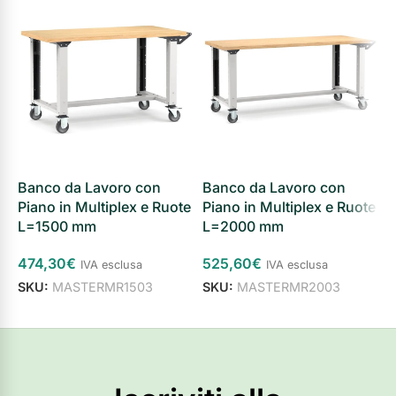
Banco da Lavoro con
Banco da Lavoro con
B
Piano in Multiplex e Ruote
Piano in Multiplex e Ruote
c
L=1500 mm
L=2000 mm
L
474,30
€
525,60
€
2
IVA esclusa
IVA esclusa
SKU:
MASTERMR1503
SKU:
MASTERMR2003
S
Aggiungi al carrello
Aggiungi al carrello