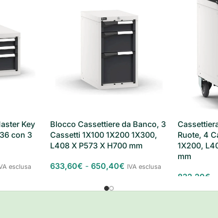
aster Key
Blocco Cassettiere da Banco, 3
Cassettiera
36 con 3
Cassetti 1X100 1X200 1X300,
Ruote, 4 C
L408 X P573 X H700 mm
1X200, L4
mm
633,60
€
-
650,40
€
IVA esclusa
IVA esclusa
832,20
€
-