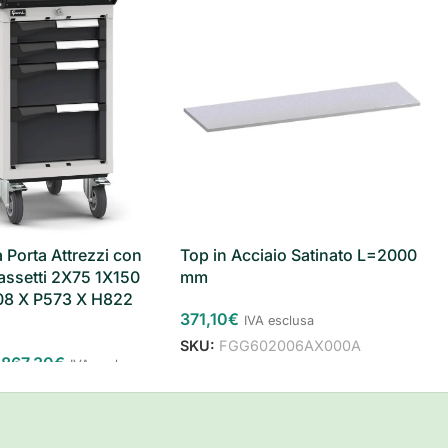
Top in Acciaio Satinato L=2000
 Porta Attrezzi con
mm
assetti 2X75 1X150
08 X P573 X H822
371,10
€
IVA esclusa
SKU:
FGG602006AX000A
867,30
€
IVA esclusa