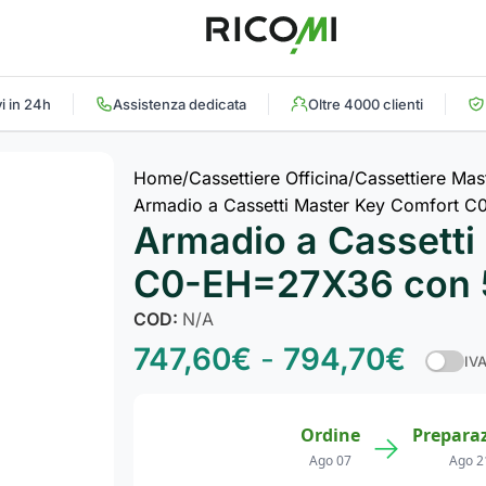
i in 24h
Assistenza dedicata
Oltre 4000 clienti
Home
Cassettiere Officina
Cassettiere Mas
Armadio a Cassetti Master Key Comfort C
Armadio a Cassetti
C0-EH=27X36 con 5
COD:
N/A
747,60
€
-
794,70
€
IVA
Ordine
Prepara
→
Ago 07
Ago 2