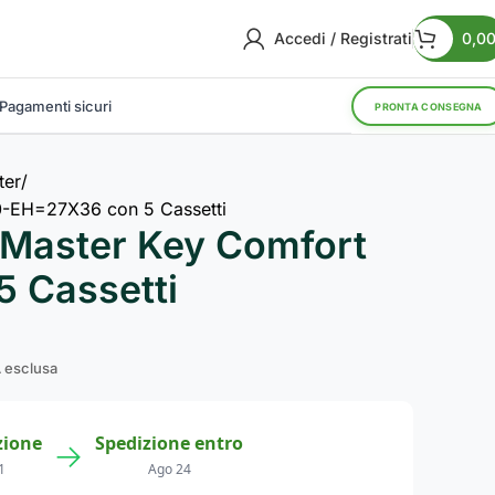
Accedi / Registrati
0,0
Pagamenti sicuri
PRONTA CONSEGNA
ter
0-EH=27X36 con 5 Cassetti
 Master Key Comfort
 Cassetti
 esclusa
zione
Spedizione entro
→
1
Ago 24