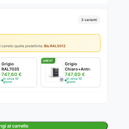
3 varianti
 carrello quella predefinita:
Blu RAL5012
BEST
Grigio
Grigio
RAL7035
Chiaro+Antracite
747,60 €
747,60 €
In circa 10
In circa 10
giorni
giorni
gi al carrello