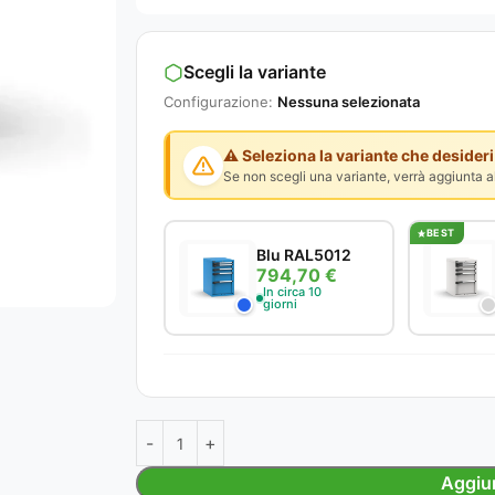
Scegli la variante
Configurazione:
Nessuna selezionata
⚠️ Seleziona la variante che desideri
Se non scegli una variante, verrà aggiunta al
BEST
Blu RAL5012
794,70 €
In circa 10
giorni
Aggiun