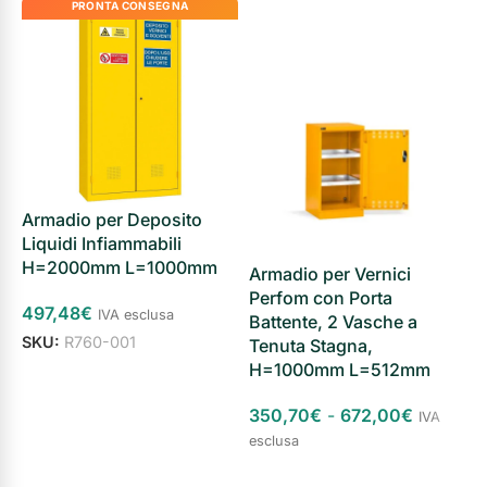
PRONTA CONSEGNA
Armadio per Deposito
Liquidi Infiammabili
H=2000mm L=1000mm
Armadio per Vernici
A
Perfom con Porta
P
497,48
€
IVA esclusa
Battente, 2 Vasche a
F
SKU:
R760-001
Tenuta Stagna,
H=1000mm L=512mm
Aggiungi al carrello
5
350,70
€
-
672,00
€
IVA
esclusa
Scegli