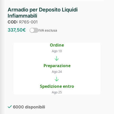
Armadio per Deposito Liquidi
Infiammabili
COD:
R76S-001
337,50
€
IVA esclusa
Ordine
Ago 10
→
Preparazione
Ago 24
→
Spedizione entro
Ago 25
6000 disponibili