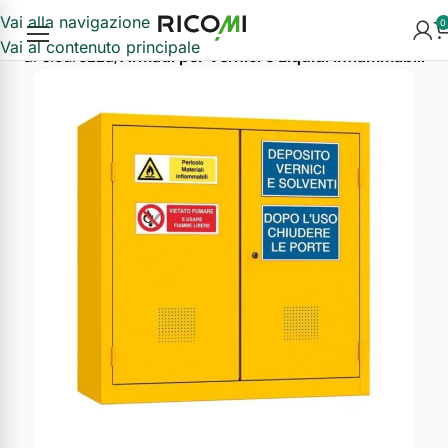
Vai alla navigazione
0
Vai al contenuto principale
di di sicurezza
Armadi per Vernici e Liquidi Infiammabili