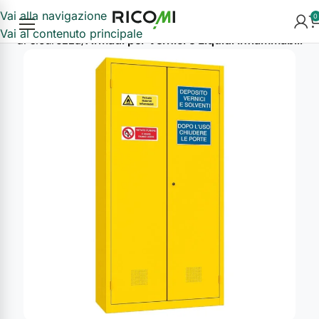
Vai alla navigazione
0
Vai al contenuto principale
di di sicurezza
Armadi per Vernici e Liquidi Infiammabili