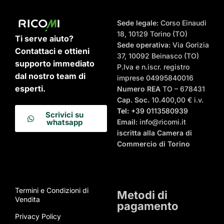
Sede legale:
Corso Einaudi
18, 10129 Torino (TO)
Ti serve aiuto?
Sede operativa:
Via Gorizia
Contattaci e ottieni
37, 10092 Beinasco (TO)
supporto immediato
P.Iva e n.iscr. registro
dal nostro team di
imprese 04995840016
esperti.
Numero REA
TO – 678431
Cap. Soc.
10.400,00 € i.v.
Tel:
+39 0113580939
Scrivici su
Email
: info@ricomi.it
whatsapp
iscritta alla Camera di
Commercio di Torino
Termini e Condizioni di
Metodi di
Vendita
pagamento
Privacy Policy