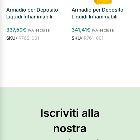
Armadio per Deposito
Armadio per Deposito
Liquidi Infiammabili
Liquidi Infiammabili
A
337,50
€
341,41
€
IVA esclusa
IVA esclusa
P
SKU:
R76S-001
SKU:
R761-001
B
T
Aggiungi al carrello
Aggiungi al carrello
3
e
Iscriviti alla
nostra